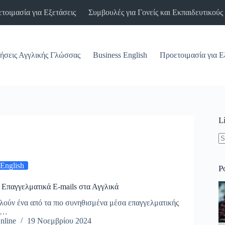
τοιμασία για Εξετάσεις
Συμβουλές για Γονείς και Εκπαιδευτικούς
ήσεις Αγγλικής Γλώσσας
Business English
Προετοιμασία για Ε
L
N
re
 English
P
Επαγγελματικά E-mails στα Αγγλικά
ελούν ένα από τα πιο συνηθισμένα μέσα επαγγελματικής
Το…
nline
19 Νοεμβρίου 2024