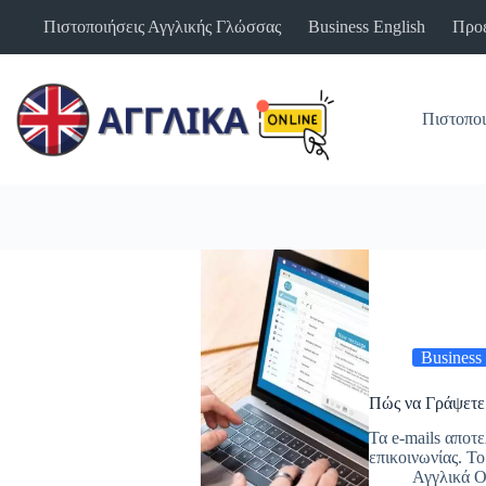
Μετάβαση
Πιστοποιήσεις Αγγλικής Γλώσσας
Business English
Προε
στο
περιεχόμενο
Πιστοποι
Business
Πώς να Γράψετε 
Τα e-mails αποτ
επικοινωνίας. 
Αγγλικά O