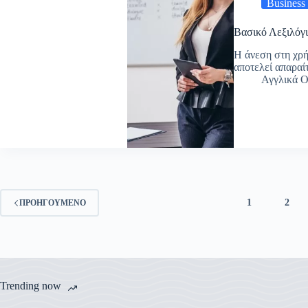
Business
Βασικό Λεξιλόγι
Η άνεση στη χρή
αποτελεί απαραί
Αγγλικά O
1
2
ΠΡΟΗΓΟΎΜΕΝΟ
Trending now