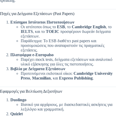
speaking.
Πηγές για Δείγματα Εξετάσεων (Past Papers)
Επίσημοι Ιστότοποι Πιστοποιήσεων
Οι ιστότοποι όπως το
ESB
, το
Cambridge English
, το
IELTS
, και το
TOEIC
προσφέρουν δωρεάν δείγματα
εξετάσεων.
Παράδειγμα: Το ESB διαθέτει past papers και
προσομοιώσεις που αναπαριστούν τις πραγματικές
εξετάσεις.
Πλατφόρμα e-Europalso
Παρέχει mock tests, δείγματα εξετάσεων και αναλυτικό
υλικό εξάσκησης για όλες τις πιστοποιήσεις.
Βιβλία με Δείγματα Εξετάσεων
Προτεινόμενοι εκδοτικοί οίκοι:
Cambridge University
Press
,
Macmillan
, και
Express Publishing
.
Εφαρμογές για Βελτίωση Δεξιοτήτων
Duolingo
Ιδανικό για αρχάριους, με διασκεδαστικές ασκήσεις για
λεξιλόγιο και γραμματική.
Quizlet