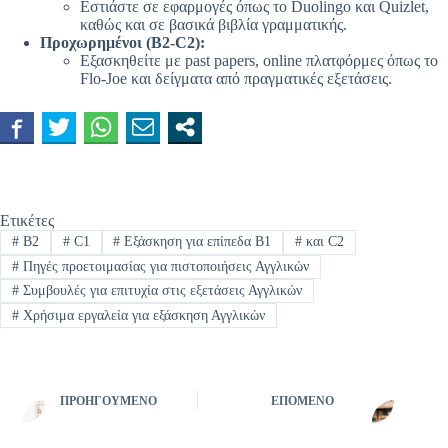
Εστιάστε σε εφαρμογές όπως το Duolingo και Quizlet,
καθώς και σε βασικά βιβλία γραμματικής.
Προχωρημένοι (B2-C2):
Εξασκηθείτε με past papers, online πλατφόρμες όπως το
Flo-Joe και δείγματα από πραγματικές εξετάσεις.
Ετικέτες
#
B2
#
C1
#
Εξάσκηση για επίπεδα B1
#
και C2
#
Πηγές προετοιμασίας για πιστοποιήσεις Αγγλικών
#
Συμβουλές για επιτυχία στις εξετάσεις Αγγλικών
#
Χρήσιμα εργαλεία για εξάσκηση Αγγλικών
ΠΡΟΗΓΟΎΜΕΝΟ
ΕΠΌΜΕΝΟ