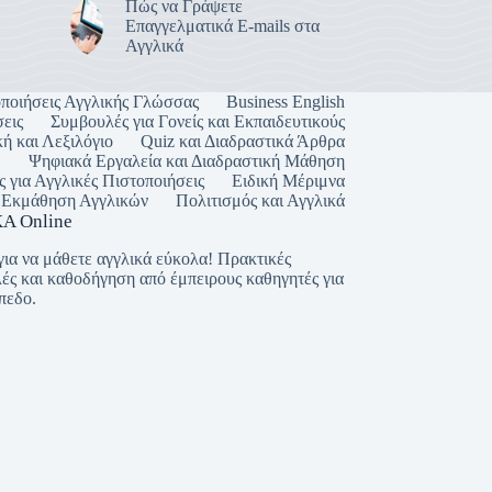
Πώς να Γράψετε
Επαγγελματικά E-mails στα
Αγγλικά
ποιήσεις Αγγλικής Γλώσσας
Business English
εις
Συμβουλές για Γονείς και Εκπαιδευτικούς
ή και Λεξιλόγιο
Quiz και Διαδραστικά Άρθρα
Ψηφιακά Εργαλεία και Διαδραστική Μάθηση
ς για Αγγλικές Πιστοποιήσεις
Ειδική Μέριμνα
Εκμάθηση Αγγλικών
Πολιτισμός και Αγγλικά
Α Online
για να μάθετε αγγλικά εύκολα! Πρακτικές
ές και καθοδήγηση από έμπειρους καθηγητές για
πεδο.