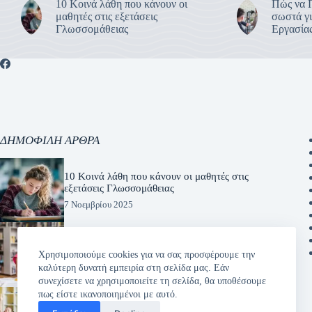
10 Κοινά λάθη που κάνουν οι
Πώς να 
μαθητές στις εξετάσεις
σωστά γι
Γλωσσομάθειας
Εργασίας
ΔΗΜΟΦΙΛΗ ΑΡΘΡΑ
10 Κοινά λάθη που κάνουν οι μαθητές στις
εξετάσεις Γλωσσομάθειας
7 Νοεμβρίου 2025
Tips for boosting your child’s engagement
in English lessons
Χρησιμοποιούμε cookies για να σας προσφέρουμε την
καλύτερη δυνατή εμπειρία στη σελίδα μας. Εάν
7 Φεβρουαρίου 2025
συνεχίσετε να χρησιμοποιείτε τη σελίδα, θα υποθέσουμε
πως είστε ικανοποιημένοι με αυτό.
Η Σημασία της Θετικής Ενίσχυσης στην