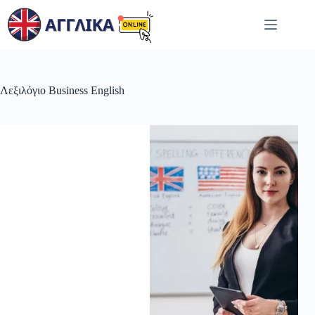
Μετάβαση
στο
περιεχόμενο
Λεξιλόγιο Business English